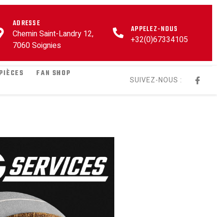
ADRESSE
APPELEZ-NOUS
Chemin Saint-Landry 12,
+32(0)67334105
7060 Soignies
PIÈCES
FAN SHOP
SUIVEZ-NOUS :